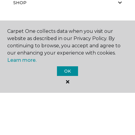
SHOP
GET INSPIRED
Carpet One collects data when you visit our
website as described in our Privacy Policy. By
continuing to browse, you accept and agree to
our enhancing your experience with cookies.
EDUCATION
Learn more.
OK
ABOUT US
©
2026
Carpet One Floor & Home.